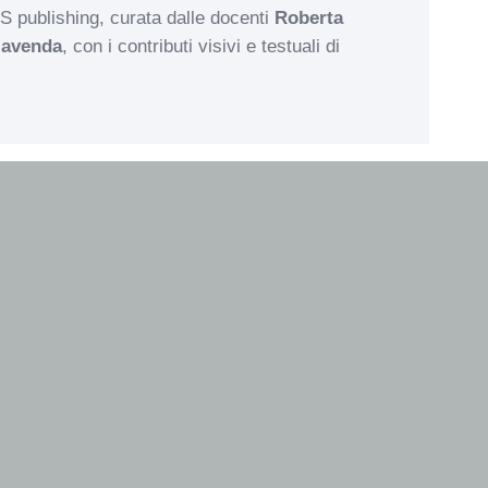
publishing, curata dalle docenti
Roberta
lavenda
, con i contributi visivi e testuali di
 incontri
distribuiti in
3 mesi da maggio a
ranno nelle date stabilite nei seguenti
orari
18.00
ggio
ON LINE
o – 1 giugno
IN PRESENZA
o
ON LINE
gno
ON LINE