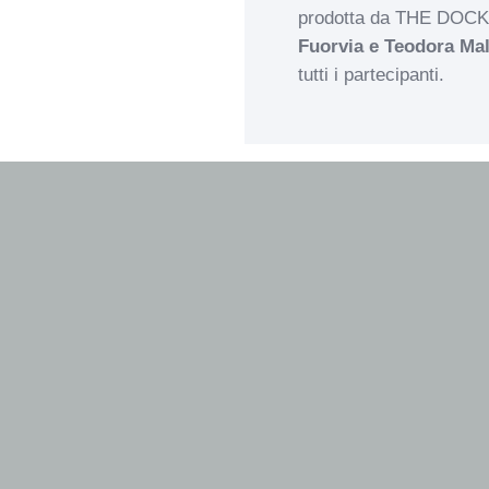
prodotta da THE DOCKS 
Fuorvia e Teodora Ma
tutti i partecipanti.
Il corso si compone di
9
luglio 2025
.
Tutti gli incontri si ter
10.00-13.00 e 14.00 – 
DATE
I WEEKEND 10 -11 ma
II WEEKEND 31 maggi
III WEEKEND 7 giugn
IV WEEKEND 21 giu